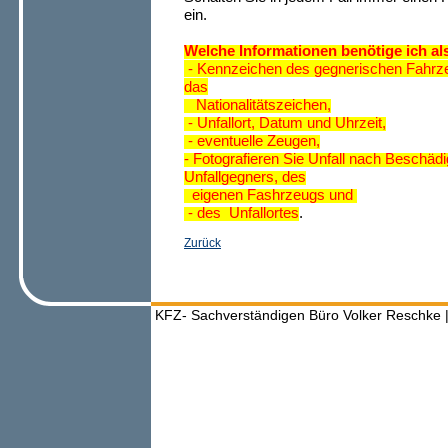
ein.
Welche Informationen benötige ich a
- Kennzeichen des gegnerischen Fahrze
das
Nationalitätszeichen,
- Unfallort, Datum und Uhrzeit,
- eventuelle Zeugen,
- Fotografieren Sie Unfall nach Beschä
Unfallgegners, des
eigenen Fashrzeugs und
-
des
Unfallortes
.
Zurück
KFZ- Sachverständigen Büro Volker Reschke |